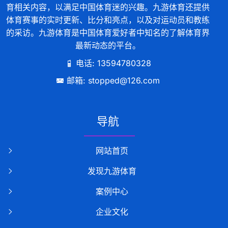
育相关内容，以满足中国体育迷的兴趣。九游体育还提供
体育赛事的实时更新、比分和亮点，以及对运动员和教练
的采访。九游体育是中国体育爱好者中知名的了解体育界
最新动态的平台。
电话: 13594780328
邮箱: stopped@126.com
导航
网站首页
发现九游体育
案例中心
企业文化