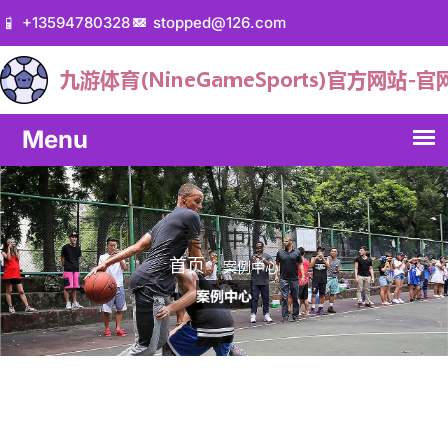
+13594780328
stopped@126.com
案例中心
首页
案例中心