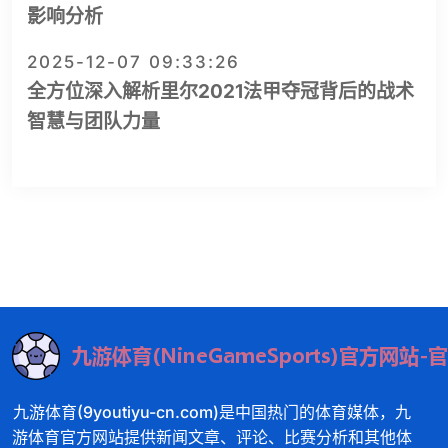
影响分析
2025-12-07 09:33:26
全方位深入解析里尔2021法甲夺冠背后的战术
智慧与团队力量
九游体育(9youtiyu-cn.com)是中国热门的体育媒体，九
游体育官方网站提供新闻文章、评论、比赛分析和其他体