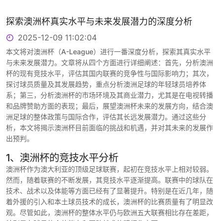
探索澳洲杯真实水平与未来发展潜力的深度分析
2025-12-09 11:02:04
本文将对澳洲杯（A-League）进行一番深度分析，探索其真实水平
与未来发展潜力。文章将从四个方面进行详细阐述：首先，分析澳洲
杯的现有竞技水平，评估其国内联赛的竞争性与国际影响力；其次，
探讨球员质量及其发展趋势，重点分析澳洲足球的年轻球员培养体
系；第三，分析澳洲杯的市场环境及其商业潜力，尤其是在电视转播
和品牌赞助方面的表现；最后，展望澳洲杯未来的发展方向，结合澳
洲足球的整体政策与国际合作，评估其长远发展潜力。通过这些分
析，本文将揭示澳洲杯目前面临的挑战和机遇，并对其未来的发展作
出预判。
1、澳洲杯的竞技水平分析
澳洲杯作为澳大利亚的顶级足球联赛，起初在竞技水平上相对较弱。
然而，随着联赛的不断发展，其竞技水平逐渐提高。联赛中的球队在
技术、战术以及体能等方面已经有了显著提升。特别是在近几年，随
着外援的引入和本土球员技术的成长，澳洲杯的比赛质量有了明显改
观。尽管如此，澳洲杯的整体水平仍与欧洲五大联赛相比存在差距，