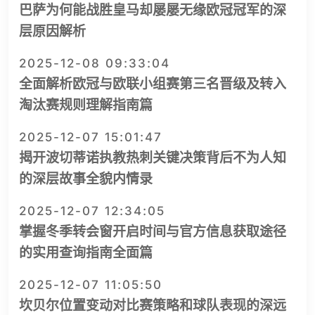
巴萨为何能战胜皇马却屡屡无缘欧冠冠军的深
层原因解析
2025-12-08 09:33:04
全面解析欧冠与欧联小组赛第三名晋级及转入
淘汰赛规则理解指南篇
2025-12-07 15:01:47
揭开波切蒂诺执教热刺关键决策背后不为人知
的深层故事全貌内情录
2025-12-07 12:34:05
掌握冬季转会窗开启时间与官方信息获取途径
的实用查询指南全面篇
2025-12-07 11:05:50
坎贝尔位置变动对比赛策略和球队表现的深远