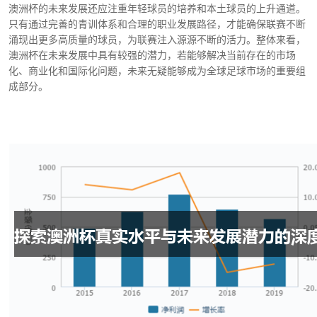
澳洲杯的未来发展还应注重年轻球员的培养和本土球员的上升通道。
只有通过完善的青训体系和合理的职业发展路径，才能确保联赛不断
涌现出更多高质量的球员，为联赛注入源源不断的活力。整体来看，
澳洲杯在未来发展中具有较强的潜力，若能够解决当前存在的市场
化、商业化和国际化问题，未来无疑能够成为全球足球市场的重要组
成部分。