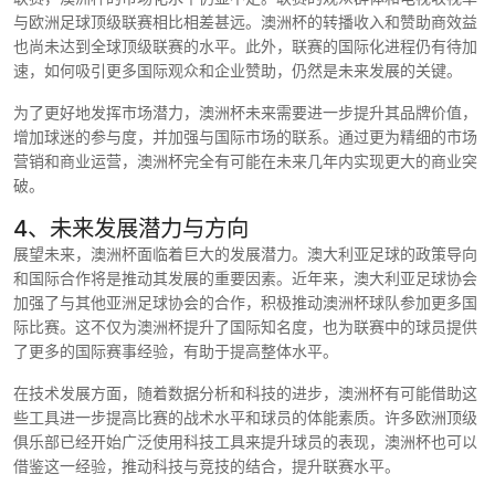
与欧洲足球顶级联赛相比相差甚远。澳洲杯的转播收入和赞助商效益
也尚未达到全球顶级联赛的水平。此外，联赛的国际化进程仍有待加
速，如何吸引更多国际观众和企业赞助，仍然是未来发展的关键。
为了更好地发挥市场潜力，澳洲杯未来需要进一步提升其品牌价值，
增加球迷的参与度，并加强与国际市场的联系。通过更为精细的市场
营销和商业运营，澳洲杯完全有可能在未来几年内实现更大的商业突
破。
4、未来发展潜力与方向
展望未来，澳洲杯面临着巨大的发展潜力。澳大利亚足球的政策导向
和国际合作将是推动其发展的重要因素。近年来，澳大利亚足球协会
加强了与其他亚洲足球协会的合作，积极推动澳洲杯球队参加更多国
际比赛。这不仅为澳洲杯提升了国际知名度，也为联赛中的球员提供
了更多的国际赛事经验，有助于提高整体水平。
在技术发展方面，随着数据分析和科技的进步，澳洲杯有可能借助这
些工具进一步提高比赛的战术水平和球员的体能素质。许多欧洲顶级
俱乐部已经开始广泛使用科技工具来提升球员的表现，澳洲杯也可以
借鉴这一经验，推动科技与竞技的结合，提升联赛水平。